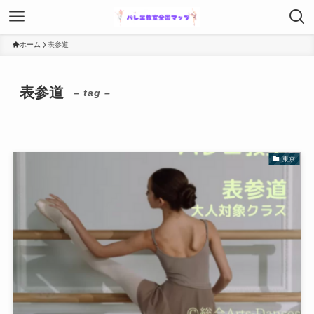
ホーム
表参道
表参道
– tag –
東京